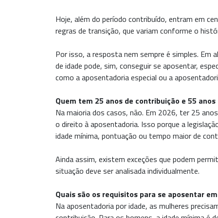
Hoje, além do período contribuído, entram em ce
regras de transição, que variam conforme o histó
Por isso, a resposta nem sempre é simples. Em 
de idade pode, sim, conseguir se aposentar, espe
como a aposentadoria especial ou a aposentadori
Quem tem 25 anos de contribuição e 55 anos 
Na maioria dos casos, não. Em 2026, ter 25 anos 
o direito à aposentadoria. Isso porque a legislaçã
idade mínima, pontuação ou tempo maior de contr
Ainda assim, existem exceções que podem permiti
situação deve ser analisada individualmente.
Quais são os requisitos para se aposentar e
Na aposentadoria por idade, as mulheres precisa
contribuição. Para os homens, a idade mínima é d