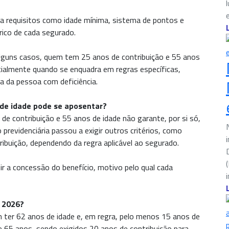
na requisitos como idade mínima, sistema de pontos e
rico de cada segurado.
alguns casos, quem tem 25 anos de contribuição e 55 anos
cialmente quando se enquadra em regras específicas,
a da pessoa com deficiência.
de idade pode se aposentar?
de contribuição e 55 anos de idade não garante, por si só,
o previdenciária passou a exigir outros critérios, como
ibuição, dependendo da regra aplicável ao segurado.
r a concessão do benefício, motivo pelo qual cada
m 2026?
m ter 62 anos de idade e, em regra, pelo menos 15 anos de
e 65 anos, sendo exigidos 20 anos de contribuição para