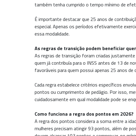
também tenha cumprido o tempo mínimo de efetivo 
É importante destacar que 25 anos de contribuiç
especial. Apenas os períodos efetivamente exerci
essa modalidade.
As regras de transição podem beneficiar que
As regras de transição foram criadas justamente
quem já contribuía para o INSS antes de 13 de n
favoráveis para quem possui apenas 25 anos de c
Cada regra estabelece critérios específicos envo
pontos ou cumprimento de pedágio. Por isso, mes
cuidadosamente em qual modalidade pode se enqu
Como funciona a regra dos pontos em 2026?
A regra dos pontos considera a soma entre a ida
mulheres precisam atingir 93 pontos, além de po
devem alcançar 103 pontos e comprovar, no mínim