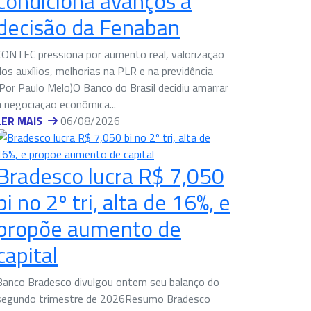
condiciona avanços à
decisão da Fenaban
CONTEC pressiona por aumento real, valorização
dos auxílios, melhorias na PLR e na previdência
(Por Paulo Melo)O Banco do Brasil decidiu amarrar
a negociação econômica...
LER MAIS
06/08/2026
Bradesco lucra R$ 7,050
bi no 2º tri, alta de 16%, e
propõe aumento de
capital
Banco Bradesco divulgou ontem seu balanço do
segundo trimestre de 2026Resumo Bradesco