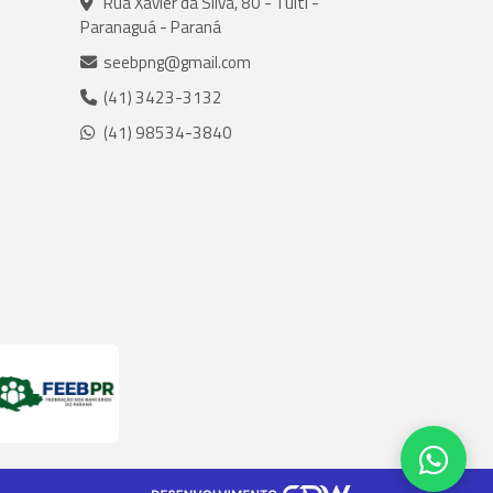
Rua Xavier da Silva, 80 - Tuiti -
Paranaguá - Paraná
seebpng@gmail.com
(41) 3423-3132
(41) 98534-3840