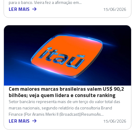
para o banco. Vieira fez a afirmação em...
LER MAIS
15/06/2026
Cem maiores marcas brasileiras valem US$ 90,2
bilhões; veja quem lidera e consulte ranking
Setor bancário representa mais de um terço do valor total das
marcas nacionais, segundo relatório da consultoria Brand
Finance (Por Aramis Merki II (Broadcast))ResumoAs...
LER MAIS
15/06/2026